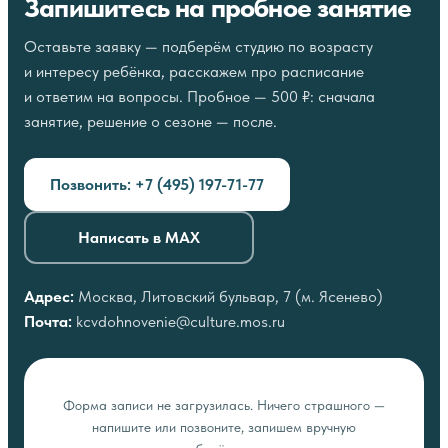
Запишитесь на пробное занятие
и отчётные показы студий.
Оставьте заявку — подберём студию по возрасту
и интересу ребёнка, расскажем про расписание
и ответим на вопросы. Пробное — 500 ₽: сначала
занятие, решение о сезоне — после.
Позвонить: +7 (495) 197-71-77
Написать в MAX
Адрес:
Москва, Литовский бульвар, 7 (м. Ясенево)
Почта:
kcvdohnovenie@culture.mos.ru
Форма записи не загрузилась. Ничего страшного —
напишите или позвоните, запишем вручную