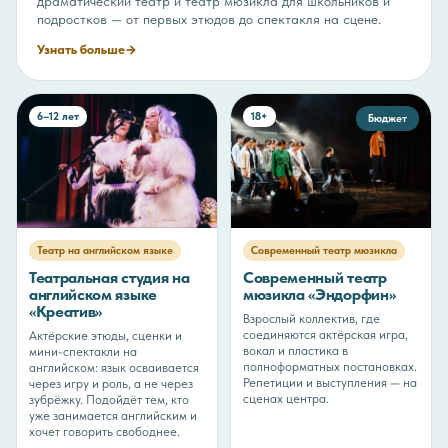
драматический театр и театр мюзикла для школьников и
подростков — от первых этюдов до спектакля на сцене.
Узнать больше
→
6–12 лет
18+
Бюджет
Театр на английском языке
Современный театр мюзикла
Театральная студия на
Современный театр
английском языке
мюзикла «Эндорфин»
«Креатив»
Взрослый коллектив, где
соединяются актёрская игра,
Актёрские этюды, сценки и
вокал и пластика в
мини-спектакли на
полноформатных постановках.
английском: язык осваивается
Репетиции и выступления — на
через игру и роль, а не через
сценах центра.
зубрёжку. Подойдёт тем, кто
уже занимается английским и
хочет говорить свободнее.