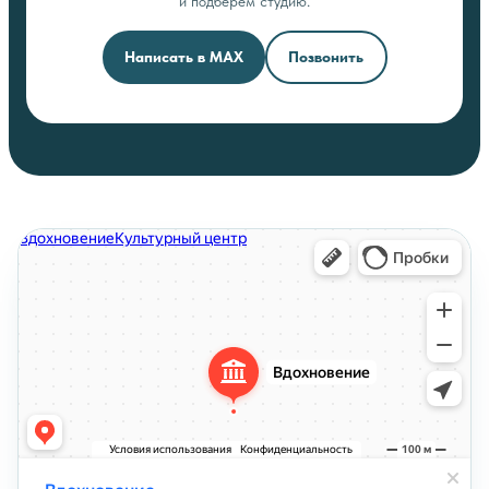
и подберём студию.
Написать в MAX
Позвонить