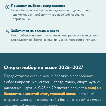
Поможем выбрать направление
На пробном вы смотрите на педагога и студию, а педагог
подскажет, если ребёнку лучше подойдёт соседнее
направление.
Заботимся не только о детях
Пока ребёнок на занятии — кафе, коворкинг и тихие уголки
для родителей. Время ожидания можно провести с пользой.
Открыт набор на сезон 2026–2027
Перед стартом сезона можно бесплатно попробовать
любое направление центра — театр, танцы, спорт, музыку,
рисование и другие. С 25 по 29 августа пройдёт
марафон
бесплатных занятий «Августовский движ»
: пять дней
открытых мастер-классов, чтобы без оплаты найти студию
по душе ещё до записи на сезон.