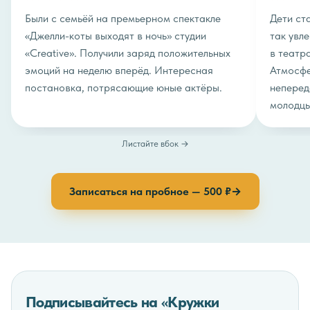
Были с семьёй на премьерном спектакле
Дети ста
«Джелли-коты выходят в ночь» студии
так увле
«Creative». Получили заряд положительных
в театр
эмоций на неделю вперёд. Интересная
Атмосфе
постановка, потрясающие юные актёры.
неперед
молодцы
Листайте вбок →
Записаться на пробное — 500 ₽
→
Подписывайтесь на «Кружки