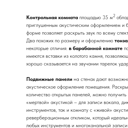
2
Контрольная комната
площадью 35 м
обла
приглушенным акустическим оформлением и 
форме позволяет раскрыть звук по всему спект
Два похожих по размеру и оформлению
тонз
некоторые отличия:
в барабанной комнате
по
имеются вставки из колотого камня, позволяющ
хорошо сказывается на звучании тарелок уда
Подвижные панели
на стенах дают возможно
акустическое оформление помещения. Раскры
количество открытых панелей, можно получить 
«мертвой» акустикой – для записи вокала, ди
инструментов, так и комнату с «живой» акуст
реверберационным откликом, который идеальн
любых инструментов и многоканальной записи l