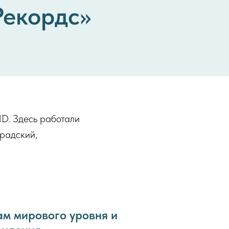
Рекордс»
ND. Здесь работали
Градский,
м мирового уровня и