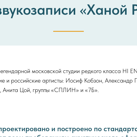
звукозаписи «Ханой 
егендарной московской студии редкого класса HI E
ие и российские артисты: Иосиф Кобзон, Александр 
, Анита Цой, группы «СПЛИН» и «7Б».
проектировано и построено по стандарта