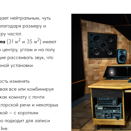
дает нейтральным, чуть
благодаря размеру и
ру частот.
2
2
ала
(31 м
и 35 м
) имеют
 центру, углам и на полу
ие рассеивать звук, что
рной установки.
сть изменять
вая все или комбинируя
как комнату с почти
кторской речи и некоторых
икой – с коротким
о подходит для записи
ive.