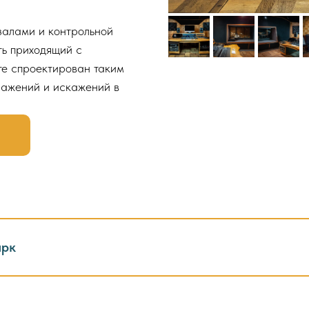
алами и контрольной
ть приходящий с
те спроектирован таким
ражений и искажений в
арк