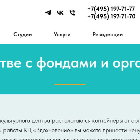
+7(495) 197-71-77
+7(495) 197-71-70
Студии
Услуги
Резиденции
тве с фондами и ор
культурного центра располагаются контейнеры от ор
ы работы КЦ «Вдохновение» вы можете принести нен
также пластиковые крышечки от питьевых продуктов.