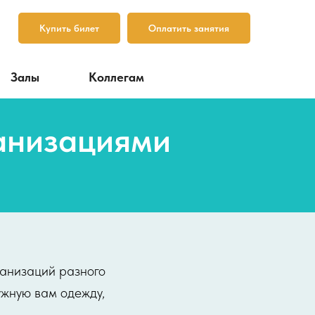
Купить билет
Оплатить занятия
Залы
Коллегам
ганизациями
ганизаций разного
ужную вам одежду,