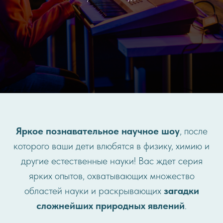
Яркое познавательное научное шоу
, после
которого ваши дети влюбятся в физику, химию и
другие естественные науки! Вас ждет серия
ярких опытов, охватывающих множество
областей науки и раскрывающих
загадки
сложнейших природных явлений
.