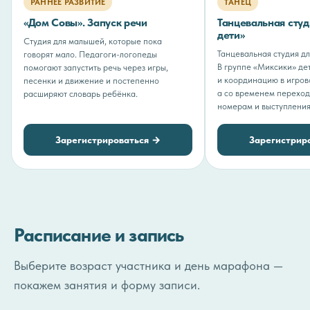
ТАНЕЦ
РАННЕЕ РАЗВИТИЕ
Танцевальная сту
«Дом Совы». Запуск речи
дети»
Студия для малышей, которые пока
Танцевальная студия д
говорят мало. Педагоги-логопеды
В группе «Миксики» де
помогают запустить речь через игры,
и координацию в игров
песенки и движение и постепенно
а со временем переход
расширяют словарь ребёнка.
номерам и выступления
Зарегистрироваться →
Зарегистрир
Расписание и запись
Выберите возраст участника и день марафона —
покажем занятия и форму записи.