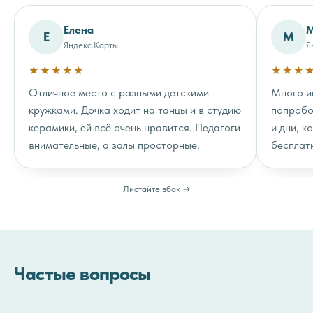
Елена
М
Е
М
Яндекс.Карты
Я
★★★★★
★★★
Отличное место с разными детскими
Много и
кружками. Дочка ходит на танцы и в студию
попробо
керамики, ей всё очень нравится. Педагоги
и дни, к
внимательные, а залы просторные.
бесплат
Листайте вбок →
Частые вопросы