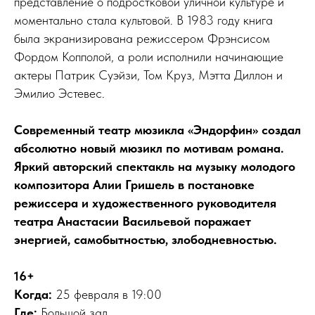
представление о подростковой уличной культуре и
моментально стала культовой. В 1983 году книга
была экранизирована режиссером Фрэнсисом
Фордом Копполой, а роли исполнили начинающие
актеры Патрик Суэйзи, Том Круз, Мэтта Диллон и
Эмилио Эстевес.
Современный театр мюзикла «Эндорфин» создал
абсолютно новый мюзикл по мотивам романа.
Яркий авторский спектакль на музыку молодого
композитора Алии Гришель в постановке
режиссера и художественного руководителя
театра Анастасии Васильевой поражает
энергией, самобытностью, злободневностью.
16+
Когда:
25 февраля в 19:00
Где:
Большой зал