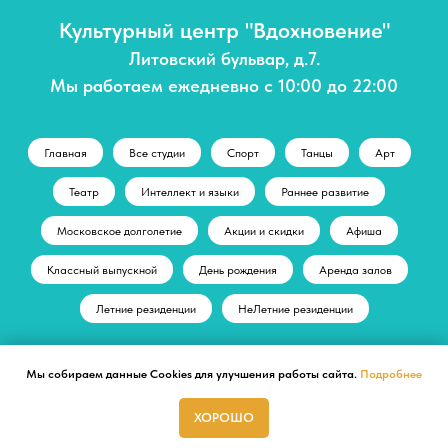
Культурный центр "Вдохновение"
Литовский бульвар, д.7.
Мы работаем ежедневно с 10:00 до 22:00
Главная
Все студии
Спорт
Танцы
Арт
Театр
Интеллект и языки
Раннее развитие
Московское долголетие
Акции и скидки
Афиша
Классный выпускной
День рождения
Аренда залов
Летние резиденции
НеЛетние резиденции
Мы собираем данные Cookies для улучшения работы сайта.
Подробнее
© Культурный центр "Вдохновение"
+ 7 (495) 197-71-70
ХОРОШО
ГЛАВНАЯ
СТУДИИ
АФИША
АРЕНДА