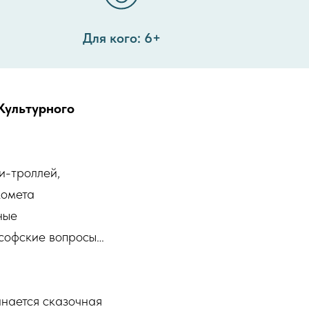
Для кого: 6+
Культурного
и-троллей,
комета
ные
ософские вопросы…
инается сказочная