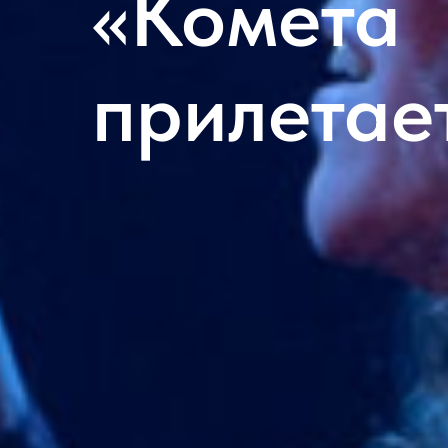
«Комета
прилетае