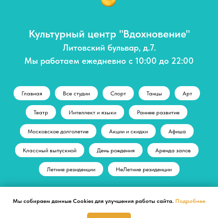
Культурный центр "Вдохновение"
Литовский бульвар, д.7.
Мы работаем ежедневно с 10:00 до 22:00
Главная
Все студии
Спорт
Танцы
Арт
Театр
Интеллект и языки
Раннее развитие
Московское долголетие
Акции и скидки
Афиша
Классный выпускной
День рождения
Аренда залов
Летние резиденции
НеЛетние резиденции
Мы собираем данные Cookies для улучшения работы сайта.
Подробнее
© Культурный центр "Вдохновение"
+ 7 (495) 197-71-70