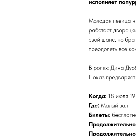
исполняет попур
Молодая певица на
работает дворецки
свой шанс, но брат
преодолеть все ко
В ролях: Дина Дур
Показ предваряет
Когда:
18 июля 19
Где:
Малый зал
Билеты:
бесплатно
Продолжительно
Продолжительнос