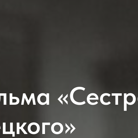
льма «Сест
ецкого»