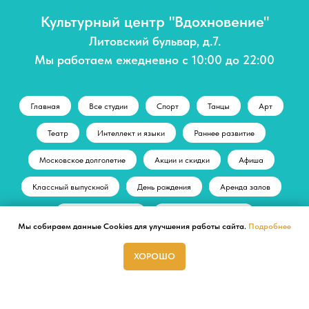
Культурный центр "Вдохновение"
Литовский бульвар, д.7.
Мы работаем ежедневно с 10:00 до 22:00
Главная
Все студии
Спорт
Танцы
Арт
Театр
Интеллект и языки
Раннее развитие
Московское долголетие
Акции и скидки
Афиша
Классный выпускной
День рождения
Аренда залов
Летние резиденции
НеЛетние резиденции
Мы собираем данные Cookies для улучшения работы сайта.
Подробнее
ХОРОШО
© Культурный центр "Вдохновение"
ГЛАВНАЯ
СТУДИИ
АФИША
АРЕНДА
+ 7 (495) 197-71-70