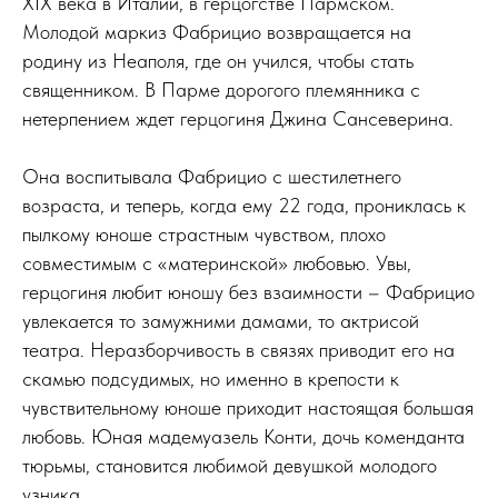
XIX века в Италии, в герцогстве Пармском.
Молодой маркиз Фабрицио возвращается на
родину из Неаполя, где он учился, чтобы стать
священником. В Парме дорогого племянника с
нетерпением ждет герцогиня Джина Сансеверина.
Она воспитывала Фабрицио с шестилетнего
возраста, и теперь, когда ему 22 года, прониклась к
пылкому юноше страстным чувством, плохо
совместимым с «материнской» любовью. Увы,
герцогиня любит юношу без взаимности – Фабрицио
увлекается то замужними дамами, то актрисой
театра. Неразборчивость в связях приводит его на
скамью подсудимых, но именно в крепости к
чувствительному юноше приходит настоящая большая
любовь. Юная мадемуазель Конти, дочь коменданта
тюрьмы, становится любимой девушкой молодого
узника.