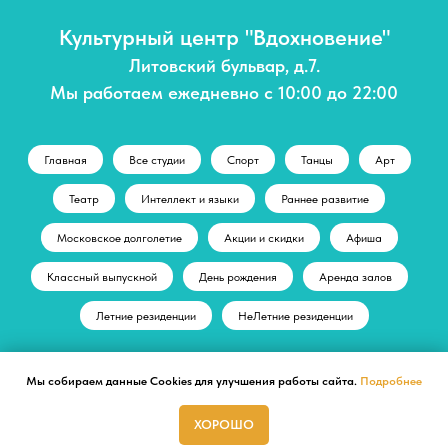
Культурный центр "Вдохновение"
Литовский бульвар, д.7.
Мы работаем ежедневно с 10:00 до 22:00
Главная
Все студии
Спорт
Танцы
Арт
Театр
Интеллект и языки
Раннее развитие
Московское долголетие
Акции и скидки
Афиша
Классный выпускной
День рождения
Аренда залов
Летние резиденции
НеЛетние резиденции
Мы собираем данные Cookies для улучшения работы сайта.
Подробнее
© Культурный центр "Вдохновение"
+ 7 (495) 197-71-70
ХОРОШО
ГЛАВНАЯ
СТУДИИ
АФИША
АРЕНДА