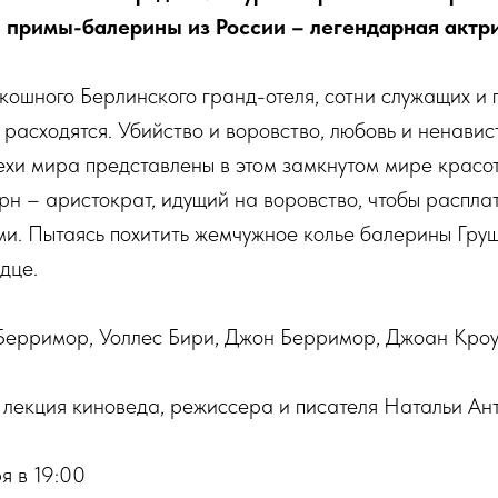
и примы-балерины из России – легендарная актри
ошного Берлинского гранд-отеля, сотни служащих и г
 расходятся. Убийство и воровство, любовь и ненавист
ехи мира представлены в этом замкнутом мире красот
н – аристократ, идущий на воровство, чтобы расплат
и. Пытаясь похитить жемчужное колье балерины Груш
дце.
 Берримор, Уоллес Бири, Джон Берримор, Джоан Кро
 лекция киноведа, режиссера и писателя Натальи Ан
я в 19:00