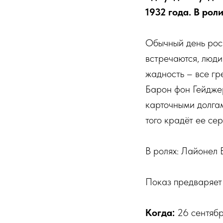
1932 года. В рол
Обычный день роск
встречаются, люди
жадность – все гр
Барон фон Гейджер
карточными долгам
того крадёт ее сер
В ролях: Лайонел
Показ предваряет
Когда:
26 сентябр