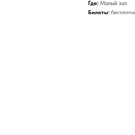
Где:
Малый зал
Билеты:
бесплатн
Продолжительно
Продолжительно
Информация:
+7 
Да