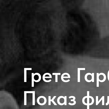
Грете Гар
Показ фи