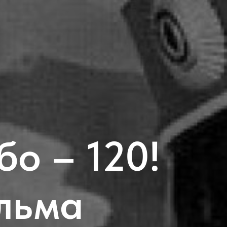
бо – 120!
льма