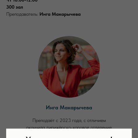
300 зал
Преподаватель:
Инга Макарычева
Инга Макарычева
Преподаёт с 2023 года, с отличием
окончила дирижёрско-хоровое отделение
Академического музыкального училища