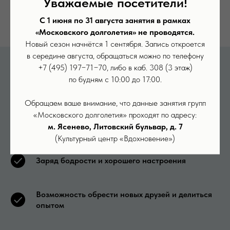
Уважаемые посетители!
при Московской государственной
консерватории им. П. И. Чайковского.
С 1 июня по 31 августа занятия в рамках
«Московского долголетия» не проводятся.
Новый сезон начнётся 1 сентября. Запись откроется
в середине августа, обращаться можно по телефону
Почему стоит пойти в студию?
+7 (495) 197−71−70, либо в каб. 308 (3 этаж)
по будням с 10:00 до 17:00.
Обращаем ваше внимание, что данные занятия групп
«Московского долголетия» проходят по адресу:
Любимые песни с пользой для здоровья
м. Ясенево, Литовский бульвар, д. 7
(Культурный центр «Вдохновение»)
Заряд бодрости и хорошего настроения
Возможность обрести новых друзей и делиться
опытом