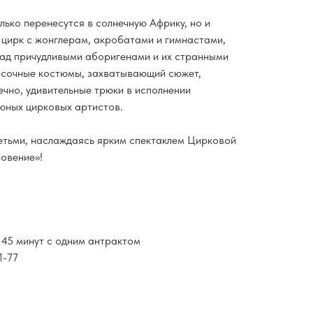
лько перенесутся в солнечную Африку, но и
 цирк с жонглерам, акробатами и гимнастами,
ад причудливыми аборигенами и их странными
асочные костюмы, захватывающий сюжет,
ечно, удивительные трюки в исполнении
юных цирковых артистов.
етьми, наслаждаясь ярким спектаклем Цирковой
новение»!
 45 минут с одним антрактом
1-77