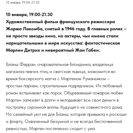
10 января, 19:00-21:30
10 января, 19:00-21:30
Художественный фильм французского режиссера
Жоржа Лакомба, снятый в 1946 году. В главных ролях –
не просто звезды кино, но актеры, чьи имена стали
нарицательными в мире искусства: фантастическая
Марлен Дитрих и невероятный Жан Габен.
Бланш Ферран, очаровательная блондинка, владелица
магазина певчих птиц и светская львица, знакомится во
время боксерского матча с Мартеном Руманьяком –
простым парнем, строительным подрядчиком. Их любовный
роман вспыхивает как порох. Обуреваемый пожаром любви
Мартен залезает в долги и вкладывает все свои деньги в
постройку скромной виллы, будущего их совместного дома.
Но семейный уют не для Бланш, которая привыкла к роскоши
и флирту. Охваченный безумной и не всегда беспочвенной
ревностью, Мартен постепенно сходит с ума.