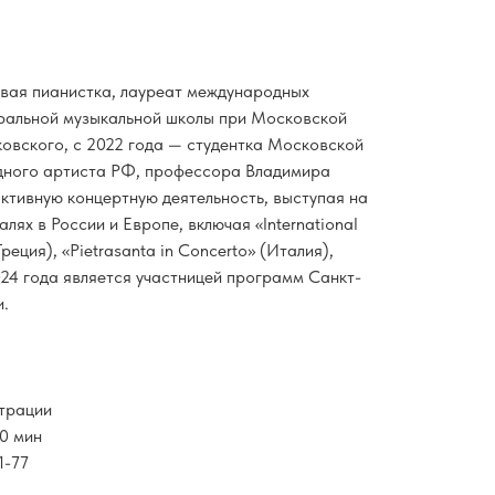
вая пианистка, лауреат международных
тральной музыкальной школы при Московской
ковского, с 2022 года — студентка Московской
дного артиста РФ, профессора Владимира
активную концертную деятельность, выступая на
лях в России и Европе, включая «International
Греция), «Pietrasanta in Concerto» (Италия),
024 года является участницей программ Санкт-
и.
страции
30 мин
1-77