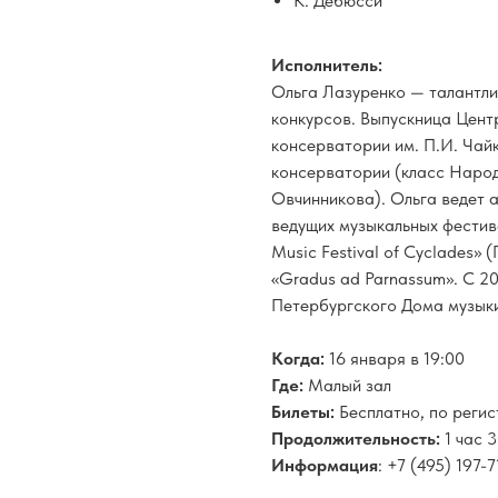
К. Дебюсси
Исполнитель:
Ольга Лазуренко — талантли
конкурсов. Выпускница Цен
консерватории им. П.И. Чай
консерватории (класс Наро
Овчинникова). Ольга ведет 
ведущих музыкальных фестива
Music Festival of Cyclades» (
«Gradus ad Parnassum». С 2
Петербургского Дома музык
Когда:
16 января в 19:00
Где:
Малый зал
Билеты:
Бесплатно, по реги
Продолжительность:
1 час 
Информация
: +7 (495) 197-7