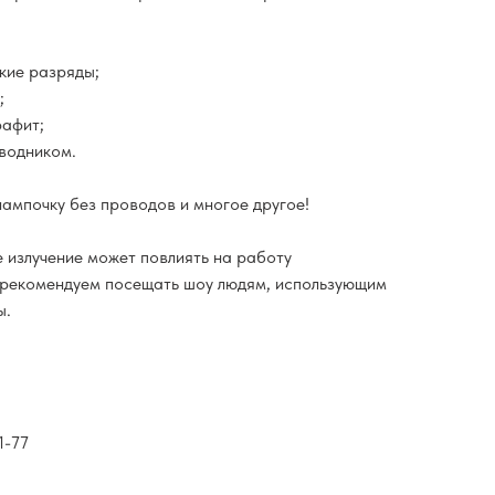
кие разряды;
;
рафит;
оводником.
лампочку без проводов и многое другое!
 излучение может повлиять на работу
 рекомендуем посещать шоу людям, использующим
ы.
1-77